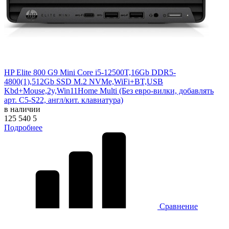
HP Elite 800 G9 Mini Core i5-12500T,16Gb DDR5-
4800(1),512Gb SSD M.2 NVMe,WiFi+BT,USB
Kbd+Mouse,2y,Win11Home Multi (Без евро-вилки, добавлять
арт. C5-S22, англ/кит. клавиатура)
в наличии
125 540
5
Подробнее
Сравнение