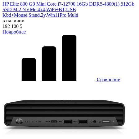
HP Elite 800 G9 Mini Core i7-12700,16Gb DDR5-4800(1),512Gb
SSD M.2 NVMe 4x4,WiFi+BT,USB
Kbd+Mouse,Stand,2y,Win11Pro Multi
в наличии
192 100
5
Подробнее
Сравнение