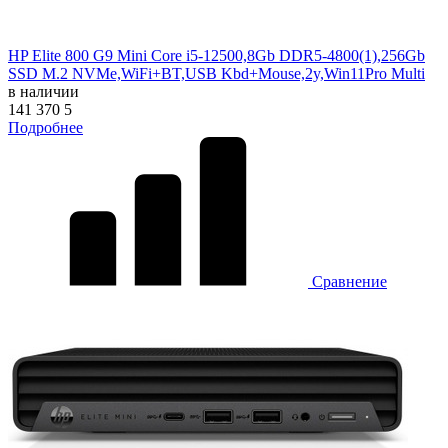
HP Elite 800 G9 Mini Core i5-12500,8Gb DDR5-4800(1),256Gb
SSD M.2 NVMe,WiFi+BT,USB Kbd+Mouse,2y,Win11Pro Multi
в наличии
141 370
5
Подробнее
Сравнение