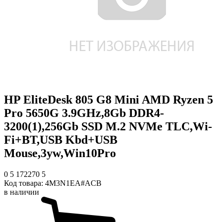
HP EliteDesk 805 G8 Mini AMD Ryzen 5
Pro 5650G 3.9GHz,8Gb DDR4-
3200(1),256Gb SSD M.2 NVMe TLC,Wi-
Fi+BT,USB Kbd+USB
Mouse,3yw,Win10Pro
0
5
172270
5
Код товара:
4M3N1EA#ACB
в наличии