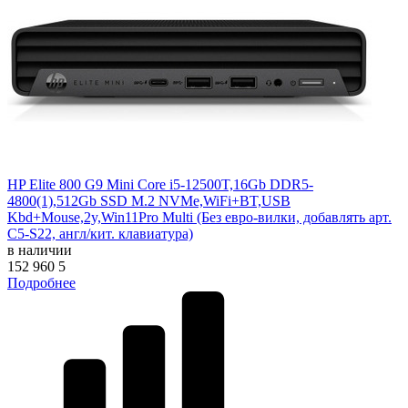
HP Elite 800 G9 Mini Core i5-12500T,16Gb DDR5-
4800(1),512Gb SSD M.2 NVMe,WiFi+BT,USB
Kbd+Mouse,2y,Win11Pro Multi (Без евро-вилки, добавлять арт.
C5-S22, англ/кит. клавиатура)
в наличии
152 960
5
Подробнее