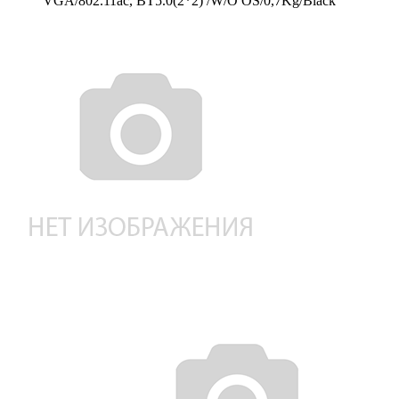
VGA/802.11ac, BT5.0(2*2) /W/O OS/0,7Kg/Black