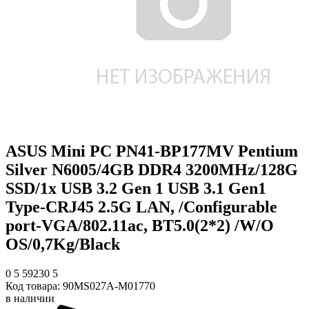
ASUS Mini PC PN41-BP177MV Pentium
Silver N6005/4GB DDR4 3200MHz/128G
SSD/1x USB 3.2 Gen 1 USB 3.1 Gen1
Type-CRJ45 2.5G LAN, /Configurable
port-VGA/802.11ac, BT5.0(2*2) /W/O
OS/0,7Kg/Black
0
5
59230
5
Код товара:
90MS027A-M01770
в наличии