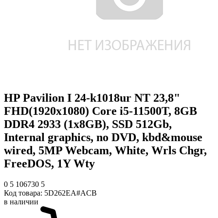
HP Pavilion I 24-k1018ur NT 23,8"
FHD(1920x1080) Core i5-11500T, 8GB
DDR4 2933 (1x8GB), SSD 512Gb,
Internal graphics, no DVD, kbd&mouse
wired, 5MP Webcam, White, Wrls Chgr,
FreeDOS, 1Y Wty
0
5
106730
5
Код товара:
5D262EA#ACB
в наличии