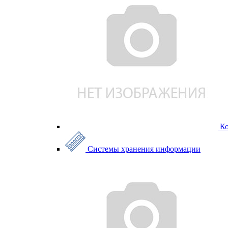
К
Системы хранения информации