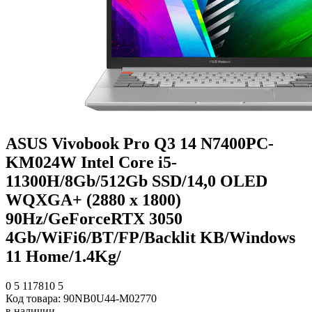
ASUS Vivobook Pro Q3 14 N7400PC-
KM024W Intel Core i5-
11300H/8Gb/512Gb SSD/14,0 OLED
WQXGA+ (2880 x 1800)
90Hz/GeForceRTX 3050
4Gb/WiFi6/BT/FP/Backlit KB/Windows
11 Home/1.4Kg/
0
5
117810
5
Код товара:
90NB0U44-M02770
в наличии