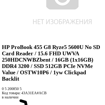
HP ProBook 455 G8 Ryze5 5600U No SD
Card Reader / 15.6 FHD UWVA
250HDCNWBZbent / 16GB (1x16GB)
DDR4 3200 / SSD 512GB PCIe NVMe
Value / OSTW10P6 / 1yw Clickpad
Backlit
0
5
200850
5
Код товара:
43A31EA#ACB
в наличии