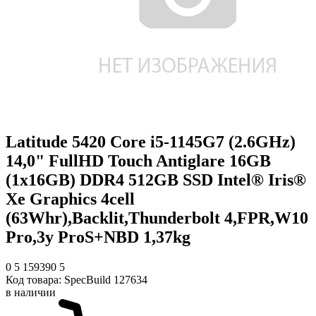
Latitude 5420 Core i5-1145G7 (2.6GHz)
14,0" FullHD Touch Antiglare 16GB
(1x16GB) DDR4 512GB SSD Intel® Iris®
Xe Graphics 4cell
(63Whr),Backlit,Thunderbolt 4,FPR,W10
Pro,3y ProS+NBD 1,37kg
0
5
159390
5
Код товара:
SpecBuild 127634
в наличии