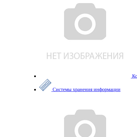
К
Системы хранения информации