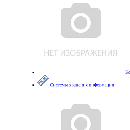
К
Системы хранения информации