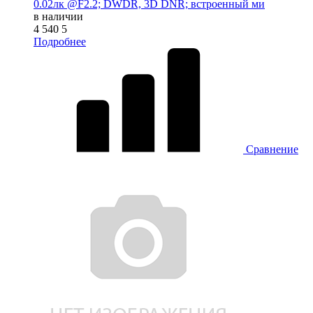
0.02лк @F2.2; DWDR, 3D DNR; встроенный ми
в наличии
4 540
5
Подробнее
Сравнение