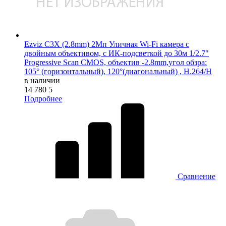
Ezviz C3X (2.8mm) 2Мп Уличная Wi-Fi камера c
двойным объективом, c ИК-подсветкой до 30м 1/2.7"
Progressive Scan CMOS, объектив -2.8mm,угол обзра:
105° (горизонтальный), 120°(диагональный) , H.264/H
в наличии
14 780
5
Подробнее
Сравнение