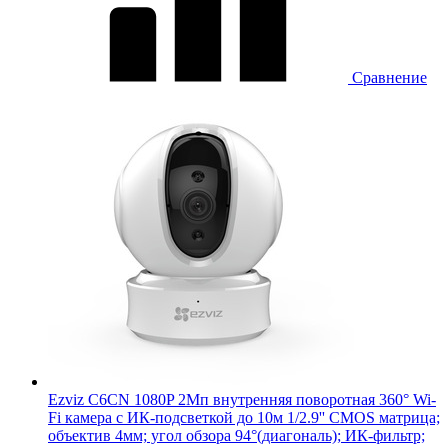
Сравнение
Ezviz C6CN 1080P 2Мп внутренняя поворотная 360° Wi-
Fi камера c ИК-подсветкой до 10м 1/2.9'' CMOS матрица;
объектив 4мм; угол обзора 94°(диагональ); ИК-фильтр;