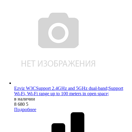
Ezviz W3CSupport 2.4GHz and 5GHz dual-band;Support
Wi-Fi, Wi-Fi range up to 100 meters in open space;
в наличии
8 680
5
Подробнее