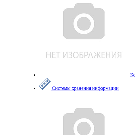
К
Системы хранения информации